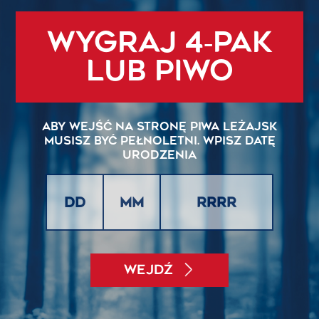
WyGRAJ
4‑pak
lub piwo
Aby wejść na stronę piwa Leżajsk
musisz
być pełnoletni. Wpisz datę
urodzenia
WEJDŹ