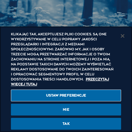
Klikając TAK, akceptujesz pliki cookies. Są one
wykorzystywane w celu poprawy jakości
przeglądarki i integracji z mediami
społecznościowymi. Zarówno my, jak i osoby
trzecie mogą przetwarzać informacje o Twoim
zachowaniu na stronie internetowej i poza nią.
Na podstawie takich danych możemy wyświetlać
reklamy dostosowane do Twoich zainteresowań
i opracować segmentowy profil w celu
Alkohol. Tylko dla pełnoletnich. Jeżeli uważasz, że
dostosowania treści handlowych.
Przeczytaj
reklama naszego produktu narusza zasady Kodeksu Etyki
więcej tutaj
Reklamy
kliknij
USTAW PREFERENCJE
Copyright © 2026 Grupa Żywiec. All rights reserved.
Regulamin
promocji
NIE
Kodeks Postępowania
|
Polityka Cookies
|
Ustawienia cookies
TAK